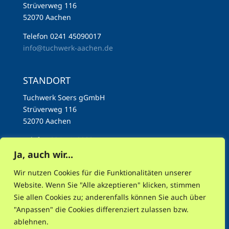
Strüverweg 116
52070 Aachen
Telefon 0241 45090017
info@tuchwerk-aachen.de
STANDORT
Tuchwerk Soers gGmbH
Strüverweg 116
52070 Aachen
Telefon 0241 45090017
info@tuchwerk-aachen.de
Ja, auch wir...
Wir nutzen Cookies für die Funktionalitäten unserer
Website. Wenn Sie "Alle akzeptieren" klicken, stimmen
Sie allen Cookies zu; anderenfalls können Sie auch über
"Anpassen" die Cookies differenziert zulassen bzw.
AKTUELLES
NEWSLETTER
INSTAGRAM
ablehnen.