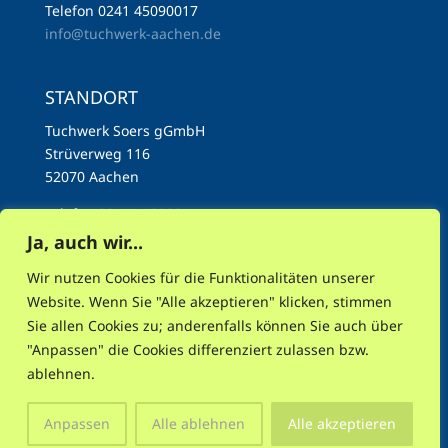
Telefon 0241 45090017
info@tuchwerk-aachen.de
STANDORT
Tuchwerk Soers gGmbH
Strüverweg 116
52070 Aachen
Telefon 0241 45090017
info@tuchwerk-aachen.de
Ja, auch wir...
Wir nutzen Cookies für die Funktionalitäten unserer
Website. Wenn Sie "Alle akzeptieren" klicken, stimmen
Sie allen Cookies zu; anderenfalls können Sie auch über
"Anpassen" die Cookies differenziert zulassen bzw.
AKTUELLES
NEWSLETTER
INSTAGRAM
ablehnen.
MASTODON
FACEBOOK
RSS
IMPRESSUM
DATENSCHUTZ
Anpassen
Alle ablehnen
Alle akzeptieren