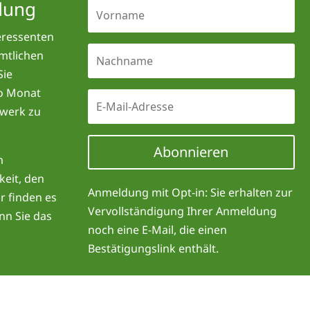
dung
eressenten
mtlichen
Sie
ro Monat
hwerk zu
Abonnieren
m
keit, den
Anmeldung mit Opt-in: Sie erhalten zur
r finden es
Vervollständigung Ihrer Anmeldung
enn Sie das
noch eine E-Mail, die einen
Bestätigungslink enthält.