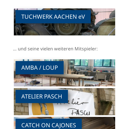
TUCHWERK AACHEN eV
… und seine vielen weiteren Mitspieler:
AMBA / LOUP
ATELIER PASCH
CATCH ON CAJONES