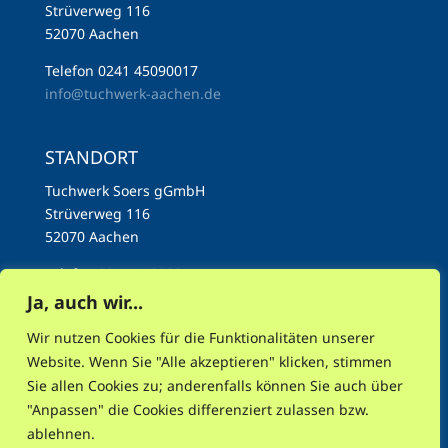
Strüverweg 116
52070 Aachen
Telefon 0241 45090017
info@tuchwerk-aachen.de
STANDORT
Tuchwerk Soers gGmbH
Strüverweg 116
52070 Aachen
Telefon 0241 45090017
info@tuchwerk-aachen.de
Ja, auch wir...
Wir nutzen Cookies für die Funktionalitäten unserer
Website. Wenn Sie "Alle akzeptieren" klicken, stimmen
Sie allen Cookies zu; anderenfalls können Sie auch über
"Anpassen" die Cookies differenziert zulassen bzw.
AKTUELLES
NEWSLETTER
INSTAGRAM
ablehnen.