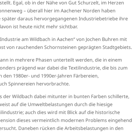
tellt. Egal, ob in der Nähe von Gut Schurzelt, im Herzen
onnenweg – überall hier im Aachener Norden haben
später daraus hervorgegangenen Industriebetriebe ihre
avon ist heute nicht mehr sichtbar.
e Industrie am Wildbach in Aachen“ von Jochen Buhren mit
inst von rauchenden Schornsteinen geprägten Stadtgebiets.
nn in mehrere Phasen unterteilt werden, die in einem
onders prägend war dabei die Textilindustrie, die bis zum
 den 1980er- und 1990er-Jahren Färbereien,
uch Spinnereien hervorbrachte.
s der Wildbach dabei mitunter in bunten Farben schillerte,
weist auf die Umweltbelastungen durch die hiesige
ilindustrie; auch dies wird mit Blick auf die historische
ension dieses vermeintlich modernen Problems eingehend
ersucht. Daneben rücken die Arbeitsbelastungen in den