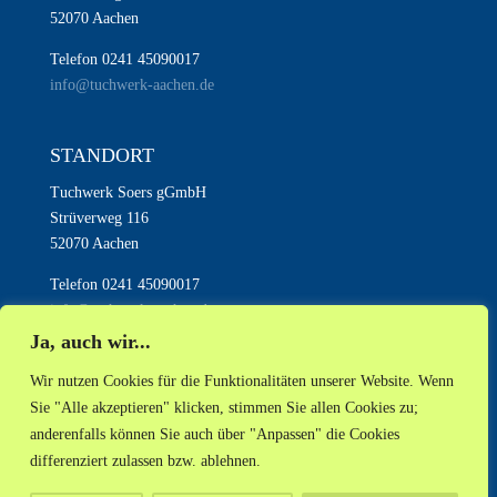
52070 Aachen
Telefon 0241 45090017
info@tuchwerk-aachen.de
STANDORT
Tuchwerk Soers gGmbH
Strüverweg 116
52070 Aachen
Telefon 0241 45090017
info@tuchwerk-aachen.de
Ja, auch wir...
Wir nutzen Cookies für die Funktionalitäten unserer Website. Wenn
Sie "Alle akzeptieren" klicken, stimmen Sie allen Cookies zu;
anderenfalls können Sie auch über "Anpassen" die Cookies
AKTUELLES
NEWSLETTER
INSTAGRAM
differenziert zulassen bzw. ablehnen.
MASTODON
FACEBOOK
RSS