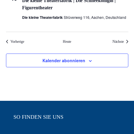
Die kleine Theaterfabrik | Die Schneekönigin |
Figurentheater
Die kleine Theaterfabrik
Strüverweg 116, Aachen, Deutschland
Veranstaltungen
Veranst
Vorherige
Heute
Nächste
Kalender abonnieren
SO FINDEN SIE UNS