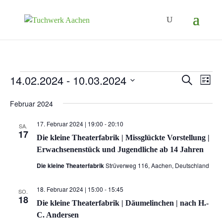
14.02.2024
 - 
10.03.2024
Veranstaltungen
Ver
Veranst
Suche
Liste
Ans
Suche
Datum
Februar 2024
Nav
wählen.
und
17. Februar 2024 | 19:00
-
20:10
SA.
Ansicht
17
Die kleine Theaterfabrik | Missglückte Vorstellung |
Navigat
Erwachsenenstück und Jugendliche ab 14 Jahren
Die kleine Theaterfabrik
Strüverweg 116, Aachen, Deutschland
18. Februar 2024 | 15:00
-
15:45
SO.
18
Die kleine Theaterfabrik | Däumelinchen | nach H.-
C. Andersen