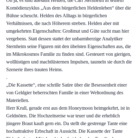
Oh ja, es sind allesamt Helden, die Carl Sternheim in seinem
Komödienzyklus „Aus dem bürgerlichen Heldenleben“ über die
Bühne scheucht. Helden des Alltags in bürgerlichen
Verhältnissen, die nach Höherem streben. Helden aber mit
umgekehrten Eigenschaften: Großmut und Güte sucht man hier
vergebens. Statt dessen stattet der unbarmherzige Analytiker
Sternheim seine Figuren mit den übelsten Eigenschaften aus, die
im Mikrokosmos Familie zu finden sind. Gesteuert von gierigen,
wolllüstigen und machtlüsternen Impulsen, taumeln sie durch die
Szenerie ihres trauten Heims.
.
„Die Kassette“, eine schrille Satire über die Besessenheit einer
von Geldgier beherrschten Familie in einer Weltordnung des
Materiellen.
Herr Krull, gerade erst aus dem Honeymoon heimgekehrt, ist in
Geldnöten. Die Hochzeitsreise war teuer und die erheblich
jüngere Braut kauft gern ein. Da stellt die gestrenge Tante eine
hochattraktive Erbschaft in Aussicht. Die Kassette der Tante