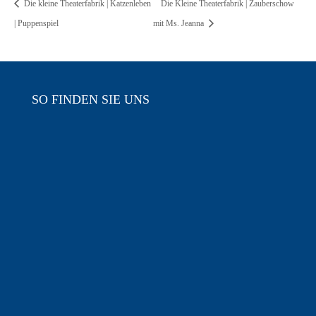
Die kleine Theaterfabrik | Katzenleben
Die Kleine Theaterfabrik | Zauberschow
| Puppenspiel
mit Ms. Jeanna
SO FINDEN SIE UNS