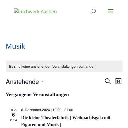
Musik
Es sind keine anstehenden Veranstaltungen vorhanden.
Verans
Ver
Anstehende
Suche
Liste
Ans
Suche
Datum
Vergangene Veranstaltungen
Nav
wählen.
und
Ansich
6. Dezember 2024 | 19:00
-
21:00
DEZ.
6
Naviga
Die kleine Theaterfabrik | Weihnachtsgala mit
2024
Figuren und Musik |