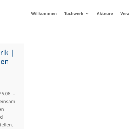
Willkommen
Tuchwerk
Akteure
Ver
rik |
den
6.06. –
meinsam
en
nd
ellen.