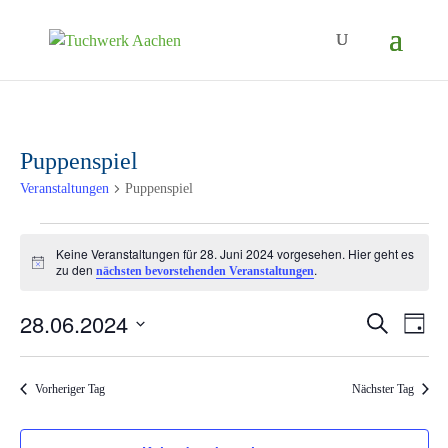
Puppenspiel
Veranstaltungen
Puppenspiel
Veranstaltungen
Keine Veranstaltungen für 28. Juni 2024 vorgesehen. Hier geht es
für
Hinweis
zu den
.
nächsten bevorstehenden Veranstaltungen
28.
28.06.2024
Ver
Veranst
Suche
Tag
Juni
Ans
Suche
Datum
2024
Nav
wählen.
und
Vorheriger Tag
Nächster Tag
Ansicht