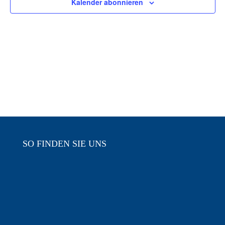
Kalender abonnieren
Navigat
SO FINDEN SIE UNS