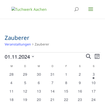
Zauberer
Veranstaltungen
Zauberer
Veranstaltungen
Verans
Ver
01.11.2024
Suche
Mona
Ans
Suche
Datum
Kalender
M
MONTAG
D
DIENSTAG
M
MITTWOCH
D
DONNERSTAG
F
FREITAG
S
SAMSTAG
S
SONNT
Nav
wählen.
und
von
0
0
0
0
0
0
28
29
30
31
1
2
1
3
Ansich
Veranstaltungen
Veranstaltungen
Veranstaltungen
Veranstaltungen
Veranstaltungen
Veranstaltunge
Verans
Veranstaltungen
0
0
0
0
0
0
0
4
5
6
7
8
9
10
Naviga
Veranstaltungen
Veranstaltungen
Veranstaltungen
Veranstaltungen
Veranstaltungen
Veranstaltunge
Veranst
0
0
0
0
0
0
0
11
12
13
14
15
16
17
Veranstaltungen
Veranstaltungen
Veranstaltungen
Veranstaltungen
Veranstaltungen
Veranstaltungen
Veranst
0
0
0
0
0
0
0
18
19
20
21
22
23
24
Veranstaltungen
Veranstaltungen
Veranstaltungen
Veranstaltungen
Veranstaltungen
Veranstaltungen
Veranst