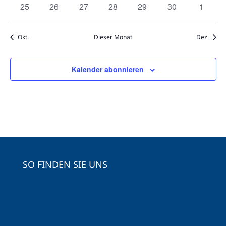
0
0
0
0
0
0
0
25
26
27
28
29
30
1
Veranstaltungen
Veranstaltungen
Veranstaltungen
Veranstaltungen
Veranstaltungen
Veranstaltungen
Veranst
Okt.
Dieser Monat
Dez.
Kalender abonnieren
SO FINDEN SIE UNS