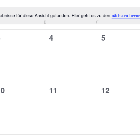
bnisse für diese Ansicht gefunden. Hier geht es zu den
nächsten bevor
Hinweis
TTWOCH
D
DONNERSTAG
F
FREITAG
0
0
0
3
4
5
n,
eranstaltungen,
Veranstaltungen,
Veranstalt
0
0
0
10
11
12
n,
eranstaltungen,
Veranstaltungen,
Veranstalt