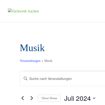
Musik
Veranstaltungen
Musik
Veranstaltungen
Veranstaltungen
Bitte
Suche
Schlüsselwort
und
eingeben.
Juli 2024
Suche
Ansichten,
Dieser Monat
nach