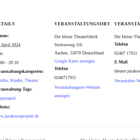
ETAILS
VERANSTALTUNGSORT
VERANSTA
tum:
Die kleine Theaterfabrik
Die kleine The
Telefon
 April 2024
Strüverweg 116
Aachen
,
52070
Deutschland
02407 17911
t:
Google Karte anzeigen
E-Mail
00 - 20:10
Telefon
theater.jura
ranstaltungskategorien:
0240717911
milie
,
Kinder
,
Theater
Veranstalter-W
Veranstaltungsort-Website
ranstaltung-Tags:
anzeigen
ppenspiel
bsite:
w.jurakowaprojekt.de