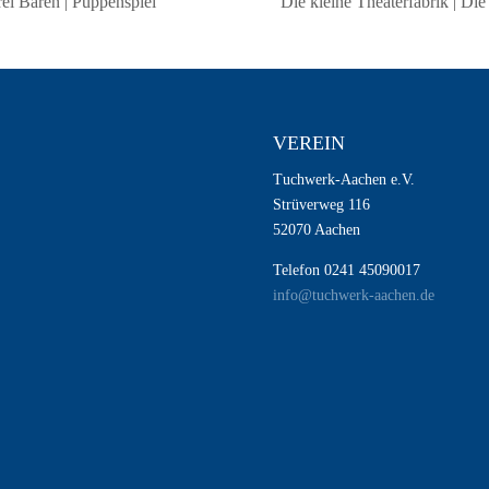
ei Bären | Puppenspiel
Die kleine Theaterfabrik | Die
VEREIN
Tuchwerk-Aachen e.V.
Strüverweg 116
52070 Aachen
Telefon 0241 45090017
info@tuchwerk-aachen.de