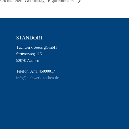
 Olchis feiern Geburtstag | Figurentheater
STANDORT
Tuchwerk Soers gGmbH
Strüverweg 116
52070 Aachen
Telefon 0241 45090017
info@tuchwerk-aachen.de