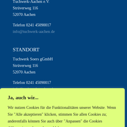
Tuchwerk-Aachen e.V.
Strüverweg 116
52070 Aachen
Telefon 0241 45090017
info@tuchwerk-aachen.de
STANDORT
Tuchwerk Soers gGmbH
Strüverweg 116
52070 Aachen
Telefon 0241 45090017
info@tuchwerk-aachen.de
Ja, auch wir...
Wir nutzen Cookies für die Funktionalitäten unserer Website. Wenn
Sie "Alle akzeptieren" klicken, stimmen Sie allen Cookies zu;
anderenfalls können Sie auch über "Anpassen" die Cookies
AKTUELLES
NEWSLETTER
INSTAGRAM