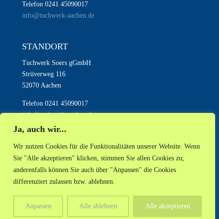
Telefon 0241 45090017
info@tuchwerk-aachen.de
STANDORT
Tuchwerk Soers gGmbH
Strüverweg 116
52070 Aachen
Telefon 0241 45090017
info@tuchwerk-aachen.de
Ja, auch wir...
Wir nutzen Cookies für die Funktionalitäten unserer Website. Wenn
Sie "Alle akzeptieren" klicken, stimmen Sie allen Cookies zu;
anderenfalls können Sie auch über "Anpassen" die Cookies
AKTUELLES
NEWSLETTER
INSTAGRAM
differenziert zulassen bzw. ablehnen.
MASTODON
FACEBOOK
RSS
IMPRESSUM
DATENSCHUTZ
Anpassen
Alle ablehnen
Alle akzeptieren