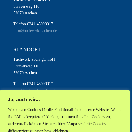
Strüverweg 116
52070 Aachen
Telefon 0241 45090017
info@tuchwerk-aachen.de
STANDORT
Tuchwerk Soers gGmbH
Strüverweg 116
52070 Aachen
Telefon 0241 45090017
info@tuchwerk-aachen.de
Ja, auch wir...
Wir nutzen Cookies für die Funktionalitäten unserer Website. Wenn
Sie "Alle akzeptieren" klicken, stimmen Sie allen Cookies zu;
anderenfalls können Sie auch über "Anpassen" die Cookies
AKTUELLES
NEWSLETTER
INSTAGRAM
differenziert zulassen bzw. ablehnen.