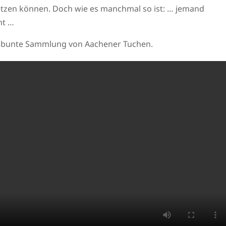
etzen können. Doch wie es manchmal so ist: … jemand
nt …
e bunte Sammlung von Aachener Tuchen.