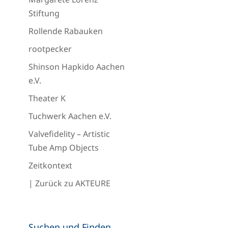
Stiftung
Rollende Rabauken
rootpecker
Shinson Hapkido Aachen
e.V.
Theater K
Tuchwerk Aachen e.V.
Valvefidelity – Artistic
Tube Amp Objects
Zeitkontext
| Zurück zu AKTEURE
Suchen und Finden