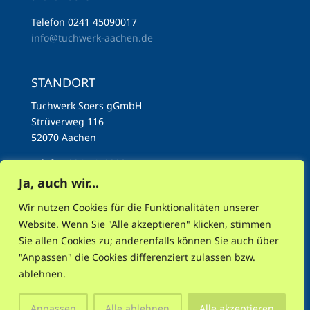
Telefon 0241 45090017
info@tuchwerk-aachen.de
STANDORT
Tuchwerk Soers gGmbH
Strüverweg 116
52070 Aachen
Telefon 0241 45090017
info@tuchwerk-aachen.de
Ja, auch wir...
Wir nutzen Cookies für die Funktionalitäten unserer
Website. Wenn Sie "Alle akzeptieren" klicken, stimmen
Sie allen Cookies zu; anderenfalls können Sie auch über
"Anpassen" die Cookies differenziert zulassen bzw.
AKTUELLES
NEWSLETTER
INSTAGRAM
ablehnen.
MASTODON
FACEBOOK
RSS
IMPRESSUM
DATENSCHUTZ
Anpassen
Alle ablehnen
Alle akzeptieren