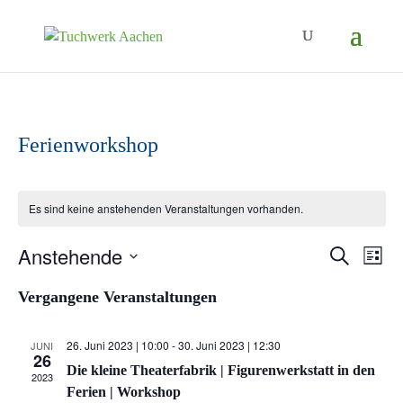
Ferienworkshop
Es sind keine anstehenden Veranstaltungen vorhanden.
Anstehende
Ver
Veranst
Suche
Liste
Ans
Suche
Datum
Vergangene Veranstaltungen
Nav
wählen.
und
Ansicht
26. Juni 2023 | 10:00
-
30. Juni 2023 | 12:30
JUNI
26
Die kleine Theaterfabrik | Figurenwerkstatt in den
Navigat
2023
Ferien | Workshop