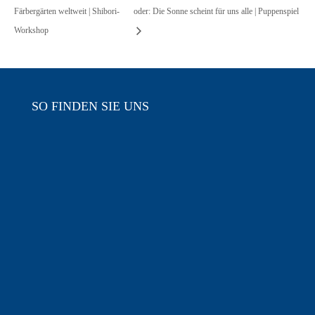
Färbergärten weltweit | Shibori-
oder: Die Sonne scheint für uns alle | Puppenspiel
Workshop
SO FINDEN SIE UNS