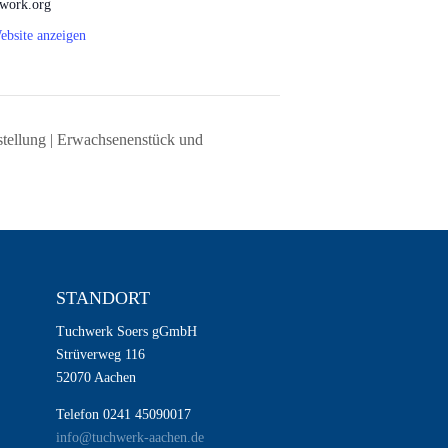
work.org
ebsite anzeigen
rstellung | Erwachsenenstück und
STANDORT
Tuchwerk Soers gGmbH
Strüverweg 116
52070 Aachen
Telefon 0241 45090017
info@tuchwerk-aachen.de