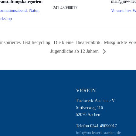
mail@jnw-net
ranstaltungskategorien:
241 45090017
formationsabend
,
Natur
,
Veranstalter-W
rkshop
nspiriertes Textilrecycling
Die kleine Theaterfabrik | Missglückte Vo
Jugendliche ab 12 Jahren
VEREIN
Tuchwerk-Aachen e.V.
Strüverweg 116
52070 Aachen
Telefon 0241 45090017
info@tuchwerk-aachen.de