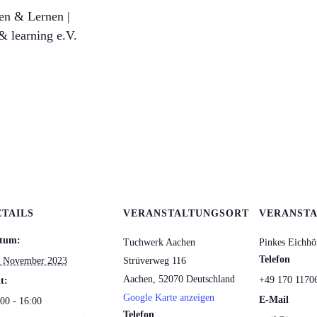
en & Lernen |
 & learning e.V.
ETAILS
VERANSTALTUNGSORT
VERANSTA
tum:
Tuchwerk Aachen
Pinkes Eichhö
Telefon
. November 2023
Strüverweg 116
Aachen
,
52070
Deutschland
+49 170 1170
t:
Google Karte anzeigen
E-Mail
00 - 16:00
Telefon