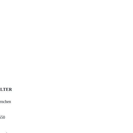
LTER
rnchen
650