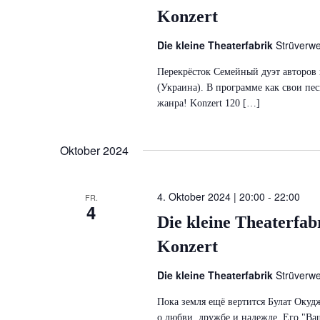
Konzert
Die kleine Theaterfabrik
Strüverw
Перекрёсток Семейный дуэт авторов 
(Украина). В программе как свои пе
жанра! Konzert 120 […]
Oktober 2024
4. Oktober 2024 | 20:00
-
22:00
FR.
4
Die kleine Theaterfab
Konzert
Die kleine Theaterfabrik
Strüverw
Пока земля ещё вертится Булат Оку
о любви, дружбе и надежде. Его "Ва