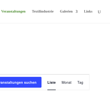
Veranstaltungen
Textilindustrie
Galerien
Links
Veranstaltung
ranstaltungen suchen
Liste
Monat
Tag
Ansichten-
Navigation