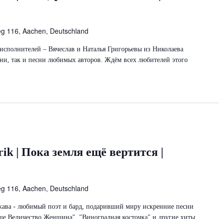
eg 116, Aachen, Deutschland
исполнителей – Вячеслав и Наталья Григорьевы из Николаева
сни, так и песни любимых авторов. Ждём всех любителей этого
rik | Пока земля ещё вертится |
eg 116, Aachen, Deutschland
джава - любимый поэт и бард, подаривший миру искренние песни
ше Величество Женщина", "Виноградная косточка" и другие хиты