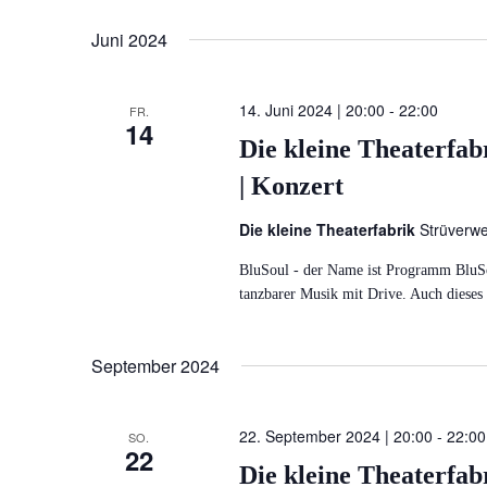
Navigation
Datum
Veranstaltungen
wählen.
Juni 2024
Schlüsselwort.
14. Juni 2024 | 20:00
-
22:00
FR.
14
Die kleine Theaterfab
| Konzert
Die kleine Theaterfabrik
Strüverw
BluSoul - der Name ist Programm BluSou
tanzbarer Musik mit Drive. Auch dieses
September 2024
22. September 2024 | 20:00
-
22:00
SO.
22
Die kleine Theaterfab