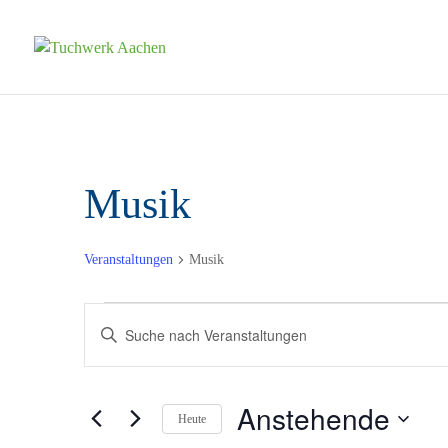
Musik
Veranstaltungen
Musik
Veranstaltungen
Veranstaltungen
Bitte
Suche
Schlüsselwort
und
eingeben.
Anstehende
Suche
Ansichten,
Heute
nach